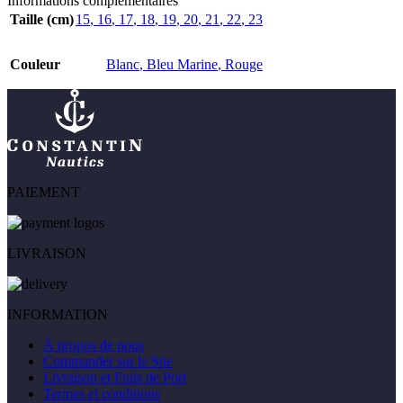
Informations complémentaires
Taille (cm)
15
,
16
,
17
,
18
,
19
,
20
,
21
,
22
,
23
Couleur
Blanc
,
Bleu Marine
,
Rouge
PAIEMENT
LIVRAISON
INFORMATION
À propos de nous
Commander sur le Site
Livraison et Frais de Port
Termes et conditions