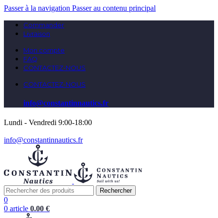
Passer à la navigation
Passer au contenu principal
Commander
Livraison
Mon compte
FAQ
CONTACTEZ-NOUS
CONTACTEZ-NOUS
info@constantinnautics.fr
Lundi - Vendredi 9:00-18:00
info@constantinnautics.fr
Rechercher
0
0
article
0.00
€