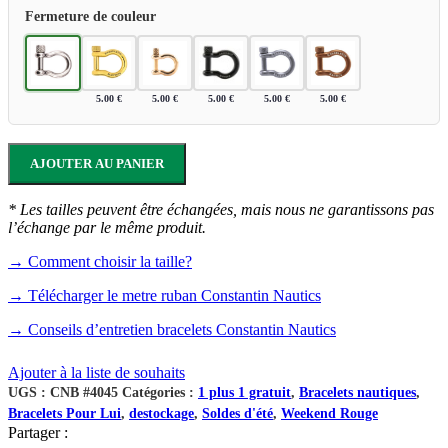
Fermeture de couleur
5.00
€
5.00
€
5.00
€
5.00
€
5.00
€
AJOUTER AU PANIER
* Les tailles peuvent être échangées, mais nous ne garantissons pas
l’échange par le même produit.
→ Comment choisir la taille?
→ Télécharger le metre ruban Constantin Nautics
→ Conseils d’entretien bracelets Constantin Nautics
Ajouter à la liste de souhaits
UGS :
CNB #4045
Catégories :
1 plus 1 gratuit
,
Bracelets nautiques
,
Bracelets Pour Lui
,
destockage
,
Soldes d'été
,
Weekend Rouge
Partager :