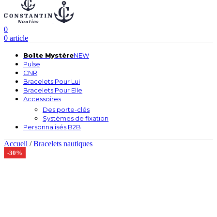
0
0
article
Boite Mystère
NEW
Pulse
CNR
Bracelets Pour Lui
Bracelets Pour Elle
Accessoires
Des porte-clés
Systèmes de fixation
Personnalisés B2B
Accueil
/
Bracelets nautiques
-30%