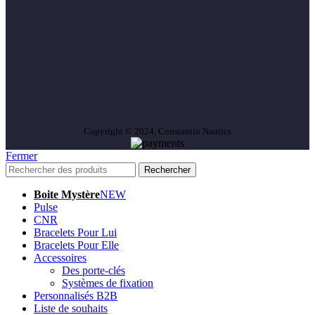
Copyright © 2024, Constantin Nautics
Fermer
Rechercher
Boite Mystère
NEW
Pulse
CNR
Bracelets Pour Lui
Bracelets Pour Elle
Accessoires
Des porte-clés
Systèmes de fixation
Personnalisés B2B
Liste de souhaits