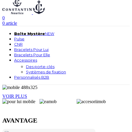
0
0
article
Boite Mystère
NEW
Pulse
CNR
Bracelets Pour Lui
Bracelets Pour Elle
Accessoires
Des porte-clés
Systèmes de fixation
Personnalisés B2B
Tous Les Bracelets
VOIR PLUS
POUR LUI
POUR ELLE
ACCESSOIRES
AVANTAGE