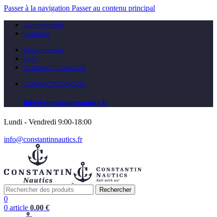
Passer à la navigation
Passer au contenu principal
Commander
Livraison
Mon compte
FAQ
CONTACTEZ-NOUS
CONTACTEZ-NOUS
info@constantinnautics.fr
Lundi - Vendredi 9:00-18:00
info@constantinnautics.fr
Rechercher
0
0
article
0.00
€