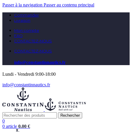
Passer à la navigation
Passer au contenu principal
Commander
Livraison
Mon compte
FAQ
CONTACTEZ-NOUS
CONTACTEZ-NOUS
info@constantinnautics.fr
Lundi - Vendredi 9:00-18:00
info@constantinnautics.fr
Rechercher
0
0
article
0.00
€