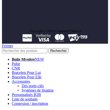
Copyright © 2024, Constantin Nautics
Fermer
Rechercher
Boite Mystère
NEW
Pulse
CNR
Bracelets Pour Lui
Bracelets Pour Elle
Accessoires
Des porte-clés
Systèmes de fixation
Personnalisés B2B
Liste de souhaits
Connexion / inscription