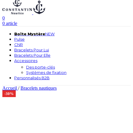
0
0
article
Boite Mystère
NEW
Pulse
CNR
Bracelets Pour Lui
Bracelets Pour Elle
Accessoires
Des porte-clés
Systèmes de fixation
Personnalisés B2B
Accueil
/
Bracelets nautiques
-30%