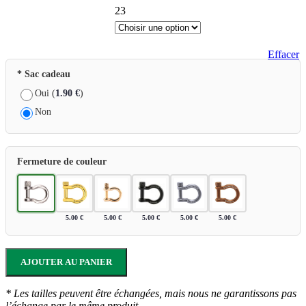
23
Effacer
* Sac cadeau
Oui (
1.90
€
)
Non
Fermeture de couleur
5.00
€
5.00
€
5.00
€
5.00
€
5.00
€
AJOUTER AU PANIER
* Les tailles peuvent être échangées, mais nous ne garantissons pas
l’échange par le même produit.