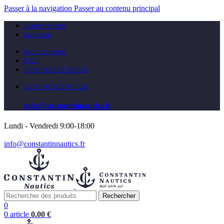
Passer à la navigation
Passer au contenu principal
Commander
Livraison
Mon compte
FAQ
CONTACTEZ-NOUS
CONTACTEZ-NOUS
info@constantinnautics.fr
Lundi - Vendredi 9:00-18:00
info@constantinnautics.fr
Rechercher
0
0
article
0.00
€