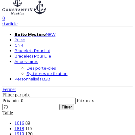
0
0
article
Boite Mystère
NEW
Pulse
CNR
Bracelets Pour Lui
Bracelets Pour Elle
Accessoires
Des porte-clés
Systèmes de fixation
Personnalisés B2B
Fermer
Filtrer par prix
Prix min
Prix max
Filtrer
Taille
16
16
89
18
18
115
19
19
120