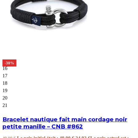
-30%
16
17
18
19
20
21
Bracelet nautique fait main cordage noir
petite manille – CNB #862