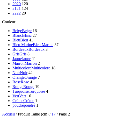
20
20
120
21
21
124
22
22
20
Couleur
Beige
Beige
16
Blanc
Blanc
27
Bleu
Bleu
41
Bleu Marine
Bleu Marine
37
Bordeaux
Bordeaux
3
Gris
Gris
8
Jaune
Jaune
11
Marron
Marron
2
Multicolore
Multicolore
18
Noir
Noir
42
Orange
Orange
7
Rose
Rose
4
Rouge
Rouge
19
Turquoise
Turquoise
4
Vert
Vert
16
Crème
Crème
1
poudré
poudré
1
Accueil
/
Produit Taille (cm)
/
17
/
Page 2