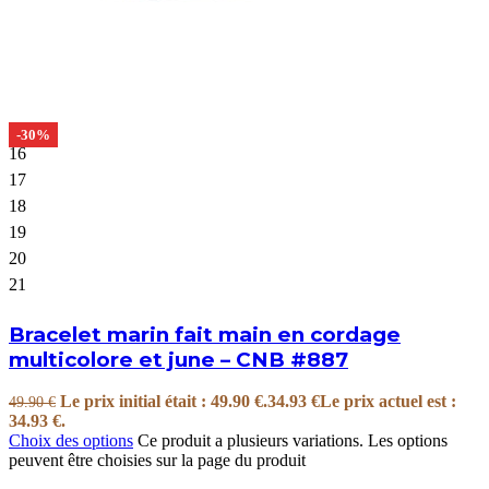
-30%
16
17
18
19
20
21
Bracelet marin fait main en cordage
multicolore et june – CNB #887
Le prix initial était : 49.90 €.
34.93
€
Le prix actuel est :
49.90
€
34.93 €.
Choix des options
Ce produit a plusieurs variations. Les options
peuvent être choisies sur la page du produit