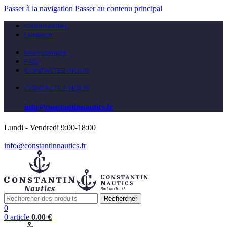
Passer à la navigation
Passer au contenu principal
Commander
Livraison
Mon compte
FAQ
CONTACTEZ-NOUS
CONTACTEZ-NOUS
info@constantinnautics.fr
Lundi - Vendredi 9:00-18:00
info@constantinnautics.fr
Rechercher
0
0
article
0.00
€