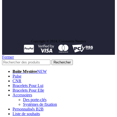
Copyright © 2024, Constantin Nautics
Fermer
Rechercher
Boite Mystère
NEW
Pulse
CNR
Bracelets Pour Lui
Bracelets Pour Elle
Accessoires
Des porte-clés
Systèmes de fixation
Personnalisés B2B
Liste de souhaits