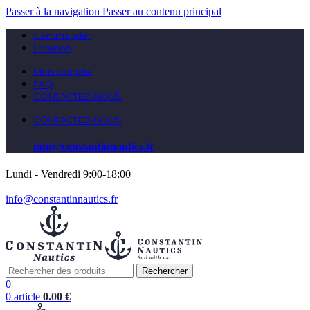
Passer à la navigation
Passer au contenu principal
Commander
Livraison
Mon compte
FAQ
CONTACTEZ-NOUS
CONTACTEZ-NOUS
info@constantinnautics.fr
Lundi - Vendredi 9:00-18:00
info@constantinnautics.fr
Rechercher
0
0
article
0.00
€