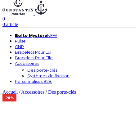
0
0
article
Boite Mystère
NEW
Pulse
CNR
Bracelets Pour Lui
Bracelets Pour Elle
Accessoires
Des porte-clés
Systèmes de fixation
Personnalisés B2B
Accueil
/
Accessoires
/
Des porte-clés
-20%