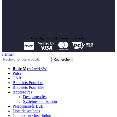
Copyright © 2024, Constantin Nautics
Fermer
Rechercher
Boite Mystère
NEW
Pulse
CNR
Bracelets Pour Lui
Bracelets Pour Elle
Accessoires
Des porte-clés
Systèmes de fixation
Personnalisés B2B
Liste de souhaits
Connexion / inscription