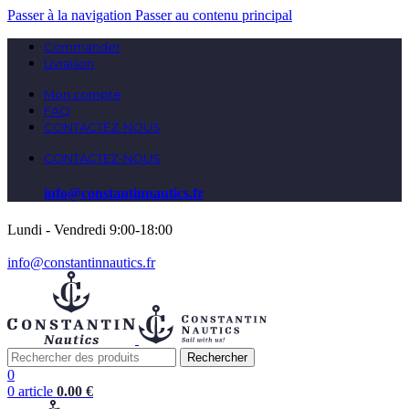
Passer à la navigation
Passer au contenu principal
Commander
Livraison
Mon compte
FAQ
CONTACTEZ-NOUS
CONTACTEZ-NOUS
info@constantinnautics.fr
Lundi - Vendredi 9:00-18:00
info@constantinnautics.fr
Rechercher
0
0
article
0.00
€