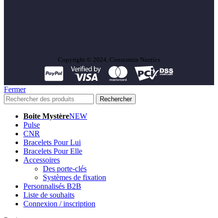
Copyright © 2024, Constantin Nautics
Fermer
Rechercher
Boite Mystère
NEW
Pulse
CNR
Bracelets Pour Lui
Bracelets Pour Elle
Accessoires
Des porte-clés
Systèmes de fixation
Personnalisés B2B
Liste de souhaits
Connexion / inscription