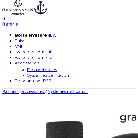
0
0
article
Boite Mystère
NEW
Pulse
CNR
Bracelets Pour Lui
Bracelets Pour Elle
Accessoires
Des porte-clés
Systèmes de fixation
Personnalisés B2B
Accueil
/
Accessoires
/
Systèmes de fixation