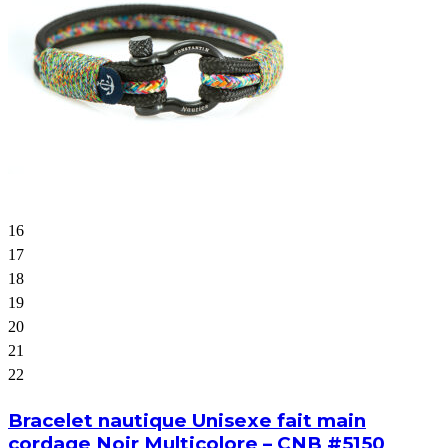
16
17
18
19
20
21
22
Bracelet nautique Unisexe fait main
cordage Noir Multicolore – CNB #5150