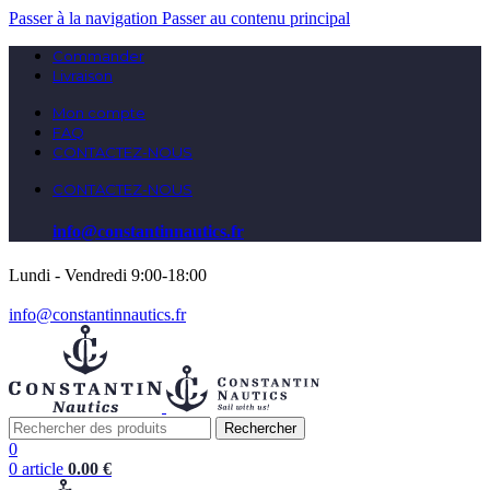
Passer à la navigation
Passer au contenu principal
Commander
Livraison
Mon compte
FAQ
CONTACTEZ-NOUS
CONTACTEZ-NOUS
info@constantinnautics.fr
Lundi - Vendredi 9:00-18:00
info@constantinnautics.fr
Rechercher
0
0
article
0.00
€