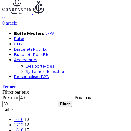
0
0
article
Boite Mystère
NEW
Pulse
CNR
Bracelets Pour Lui
Bracelets Pour Elle
Accessoires
Des porte-clés
Systèmes de fixation
Personnalisés B2B
Fermer
Filtrer par prix
Prix min
Prix max
Filtrer
Taille
16
16
12
17
17
12
18
18
15