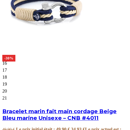
-30%
16
17
18
19
20
21
Bracelet marin fait main cordage Beige
Bleu marine Unisexe – CNB #4011
Le prix initial était : 49.90 €.
34.93
€
Le prix actuel est :
49.90
€