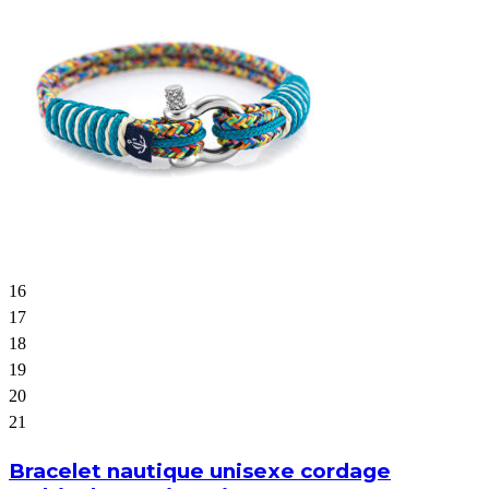
16
17
18
19
20
21
Bracelet nautique unisexe cordage