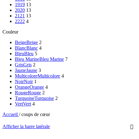
19
19
13
20
20
13
21
21
13
22
22
4
Couleur
Beige
Beige
2
Blanc
Blanc
4
Bleu
Bleu
5
Bleu Marine
Bleu Marine
7
Gris
Gris
2
Jaune
Jaune
3
Multicolore
Multicolore
4
Noir
Noir
1
Orange
Orange
4
Rouge
Rouge
2
Turquoise
Turquoise
2
Vert
Vert
4
Accueil
/
coups de cœur
Afficher la barre latérale