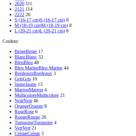
20
20
111
21
21
114
22
22
20
S (16-17 cm)
S (16-17 cm)
8
M (18-19 cm)
M (18-19 cm)
8
L (20-21 cm)
L (20-21 cm)
8
Couleur
Beige
Beige
17
Blanc
Blanc
32
Bleu
Bleu
48
Bleu Marine
Bleu Marine
44
Bordeaux
Bordeaux
3
Gris
Gris
10
Jaune
Jaune
13
Marron
Marron
4
Multicolore
Multicolore
21
Noir
Noir
46
Orange
Orange
8
Rose
Rose
6
Rouge
Rouge
26
Turquoise
Turquoise
4
Vert
Vert
21
Crème
Crème
3