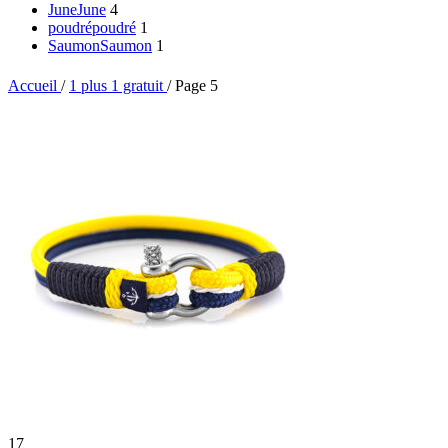
June
June
4
poudré
poudré
1
Saumon
Saumon
1
Accueil
/
1 plus 1 gratuit
/
Page 5
17