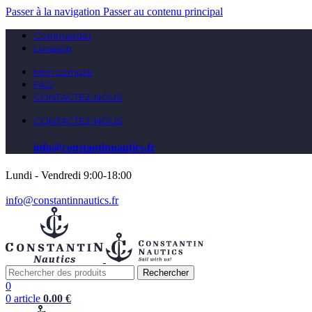
Passer à la navigation
Passer au contenu principal
Commander
Livraison
Mon compte
FAQ
CONTACTEZ-NOUS
CONTACTEZ-NOUS
info@constantinnautics.fr
Lundi - Vendredi 9:00-18:00
info@constantinnautics.fr
Rechercher
0
0
article
0.00
€