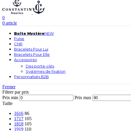
0
0
article
Boite Mystère
NEW
Pulse
CNR
Bracelets Pour Lui
Bracelets Pour Elle
Accessoires
Des porte-clés
Systèmes de fixation
Personnalisés B2B
Fermer
Filtrer par prix
Prix min
Prix max
Taille
16
16
86
17
17
105
18
18
105
19
19
110